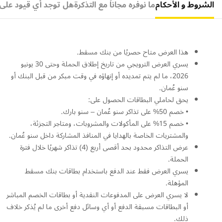
الشروط و الأحكام
ما نوفره مجاناً مع التذكرة
هل توجد أي قيود على ا
هذا العرض متاح حصريًا من بنك مسقط.
يسري العرض الترويجي من تاريخ إطلاق الحملة وحتى 30 يونيو
2026، ما لم يتم تمديده أو إنهاؤه في وقت مبكر من قبل البنك أو
سنو عُمان.
يحق لحاملي البطاقات الحصول على:
• خصم 50% على تذاكر سنو عُمان – سنو بارك.
• خصم 15% على المأكولات والمشروبات، ومتاجر التجزئة،
والمشتريات الخاصة بالهدايا في المنافذ المشاركة داخل سنو عُمان.
عرض التذاكر محدود بحد أقصى أربع (4) تذاكر شهريًا خلال فترة
الحملة.
يسري العرض فقط عند الدفع باستخدام بطاقات بنك مسقط
المؤهلة.
لا يسري العرض على المدفوعات النقدية أو بطاقات الخصم المباشر
أو البطاقات مسبقة الدفع أو أي وسائل دفع أخرى ما لم يُذكر خلاف
ذلك.