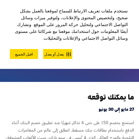
لعبة كرة الزورب خارج الخدمة مؤقتًا
نستخدم ملفات تعريف الارتباط للسماح لموقعنا بالعمل بشكل
صحيح، ولتخصيص المحتوى والإعلانات، ولتوفير ميزات وسائل
التواصل الاجتماعي ولتحليل حركة المرور على الموقع. ونشارك
أيضًا المعلومات حول استخدامك موقعنا مع شركائنا على مستوى
وسائل التواصل الاجتماعي والإعلانات والتحليلات.
تذكرة الحديقة الثلجية
يعدل أو يعدل
اقبل الجميع
ما يمكنك توقعه
27 مايو إلى 30 يونيو
استمتع بخصم 50٪ على حتى 4 تذاكر شهريًا عند تطبيق خصم البنك أثناء
الدفع باستخدام بطاقات بنك مسقط. انطلق إلى عالم من المغامرات
الثلجية والمرح العائلي الذي لا يُنسى في سنو بارك، حيث الألعاب المشوقة،