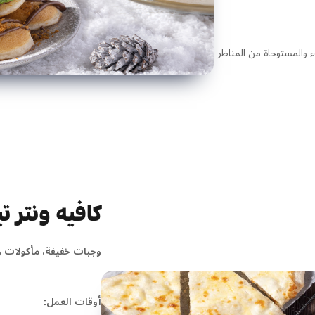
 والمستوحاة من المناظر
كافيه ونتر ت
وجبات خفيفة، مأكولات 
أوقات العمل: