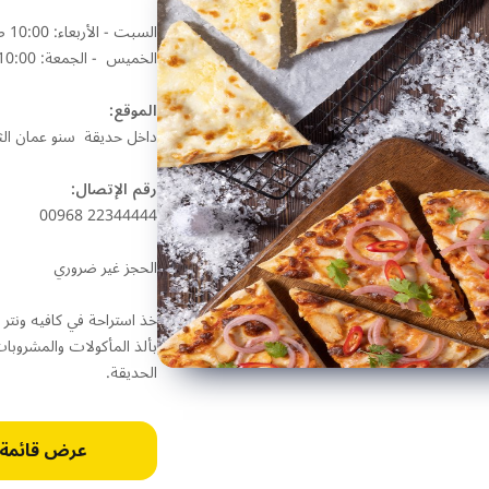
السبت - الأربعاء: 10:00 صباحا إلى 10:00 مساء
الخميس - الجمعة: 10:00 صباحا إلى 12:00 منتصف الليل
الموقع:
داخل حديقة سنو عمان الث
رقم الإتصال:
00968 22344444
الحجز غير ضروري
خذ استراحة في كافيه ونتر 
بألذ المأكولات والمشروبات
الحديقة.
عرض قائمة 