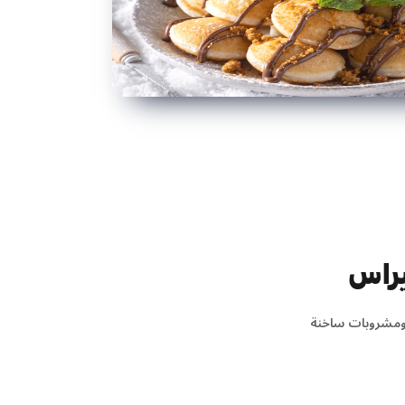
يراس
ومشروبات ساخنة