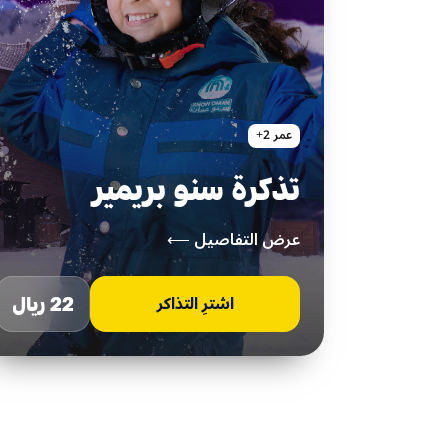
عمر 2+
تذكرة سنو بريمير
عرض التفاصيل ⟵
22 ريال
اشترِ التذاكر