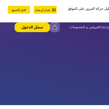
يل حركة المرور على الموقع.
يعدل أو يعدل
اقبل الجميع
96822344444+📞
تواصل معنا
الرحلات المدرسية
مجموعات الشركات
سجَل الدخول
يارتك
العروض و الخصومات