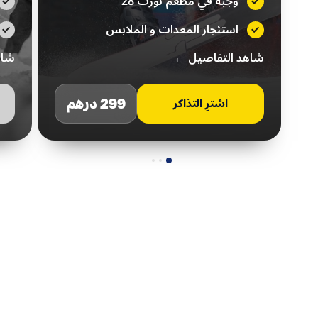
وجبة في مطعم نورث 28
استئجار المعدات و الملابس
شاهد التفاصيل ←
شاه
299 درهم
اشترِ التذاكر