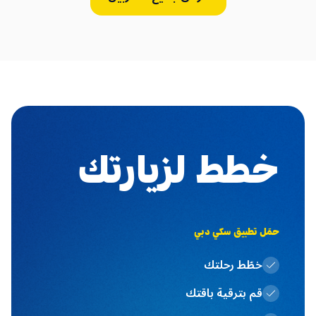
خطط لزيارتك
حمَل تطبيق سكي دبي
خطّط رحلتك
قم بترقية باقتك