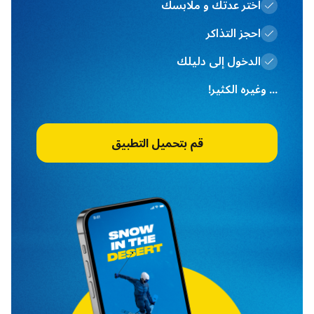
اختر عدتك و ملابسك
احجز التذاكر
الدخول إلى دليلك
... وغيره الكثير!
قم بتحميل التطبيق