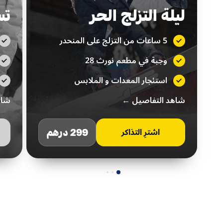
ليلة التزلج الحر
تس
5 ساعات من التزلج على المنحدر
وجبة في مطعم نورث 28
استئجار المعدات و الملابس
شاهد التفاصيل ←
شاه
299 درهم
اشترِ التذاكر