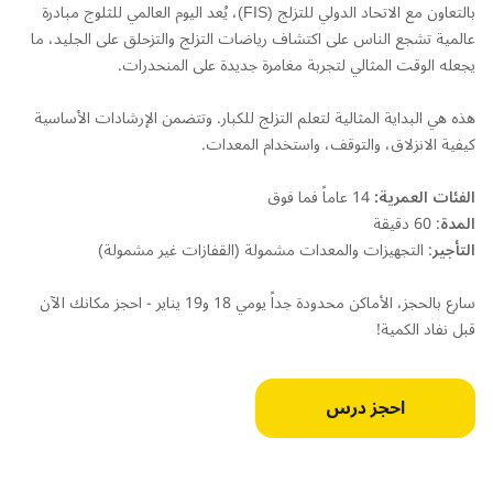
بالتعاون مع الاتحاد الدولي للتزلج (FIS)، يُعد اليوم العالمي للثلوج مبادرة
عالمية تشجع الناس على اكتشاف رياضات التزلج والتزحلق على الجليد، ما
يجعله الوقت المثالي لتجربة مغامرة جديدة على المنحدرات.
هذه هي البداية المثالية لتعلم التزلج للكبار. وتتضمن الإرشادات الأساسية
كيفية الانزلاق، والتوقف، واستخدام المعدات.
الفئات العمرية:
14 عاماً فما فوق
المدة
: 60 دقيقة
التأجير
: التجهيزات والمعدات مشمولة (القفازات غير مشمولة)
سارع بالحجز، الأماكن محدودة جداً يومي 18 و19 يناير - احجز مكانك الآن
قبل نفاد الكمية!
احجز درس