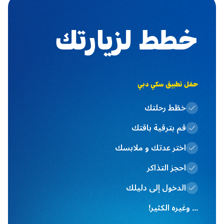
خطط لزيارتك
حمَل تطبيق سكي دبي
خطّط رحلتك
قم بترقية باقتك
اختر عدتك و ملابسك
احجز التذاكر
الدخول إلى دليلك
... وغيره الكثير!