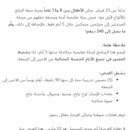
بدايةً من 23 فبراير، يمكن
للأطفال بين
8
و
13
عاماً
تجربة متعة التزلج
بالألواح لأول مرة، ضمن بيئة تعليمية آمنة وممتعة تنقلهم من مرحلة
المبتدئين إلى متزلجين متمكنين خلال 5 أيام فقط. بالإضافة إلى ذلك،
وفّر
ما يصل إلى
240
درهم!
ملاحظة هامة:
صُمم هذا البرنامج كرحلة تعليمية متكاملة مدتها 5 أيام، لذا
يشترط
الحضور في جميع الأيام الخمسة المتتالية
من الاثنين إلى الجمعة.
يشمل العرض:
(5) حصص تدريبية مدة كل منها 90 دقيقة، تُقام يومياً من الاثنين إلى
الجمعة
معدات الإيجار: لوح تزلج، وسترة، وسروال، وأحذية تزلج
صورة جماعية
تتوفر قفازات صوفية وخزائن للإيجار مقابل رسوم.
لا تفوّتوا الفرصة! آخر موعد للتسجيل هو 02 مارس. هذا العرض سارٍ