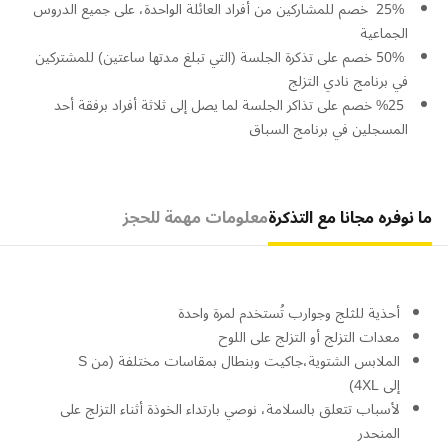
25% خصم للمشاركين من أفراد العائلة الواحدة، على جميع الدروس
الجماعية
50% خصم على تذكرة الجلسة (التي تبلغ مدتها ساعتين) للمشتركين
في برنامج نادي التزلج
%25 خصم على تذاكر الجلسة لما يصل إلى ثلاثة أفراد برفقة أحد
المسجلين في برنامج السباق
ما نوفره مجانا مع التذكرة
معلومات مهمة للحجز
أحذية للثلج وجوارب تُستخدم لمرة واحدة
معدات التزلج أو التزلج على اللوح
الملابس الشتوية،جاكيت وبنطال بمقاسات مختلفة (من S
إلى 4XL)
لأسباب تتعلق بالسلامة، نوصي بارتداء الخوذة أثناء التزلج على
المنحدر