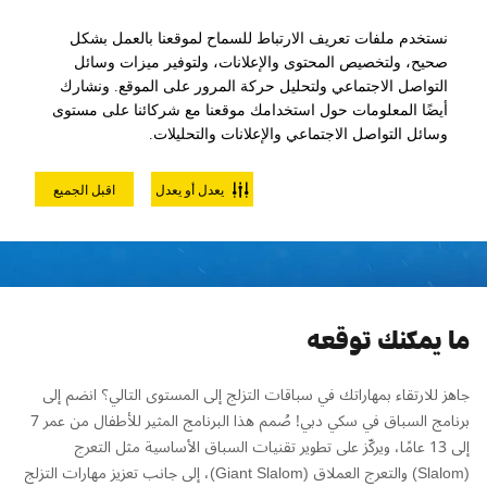
نستخدم ملفات تعريف الارتباط للسماح لموقعنا بالعمل بشكل
صحيح، ولتخصيص المحتوى والإعلانات، ولتوفير ميزات وسائل
التواصل الاجتماعي ولتحليل حركة المرور على الموقع. ونشارك
أيضًا المعلومات حول استخدامك موقعنا مع شركائنا على مستوى
وسائل التواصل الاجتماعي والإعلانات والتحليلات.
برنامج السباق
يعدل أو يعدل
اقبل الجميع
ما يمكنك توقعه
جاهز للارتقاء بمهاراتك في سباقات التزلج إلى المستوى التالي؟ انضم إلى
برنامج السباق في سكي دبي! صُمم هذا البرنامج المثير للأطفال من عمر 7
إلى 13 عامًا، ويركّز على تطوير تقنيات السباق الأساسية مثل التعرج
(Slalom) والتعرج العملاق (Giant Slalom)، إلى جانب تعزيز مهارات التزلج