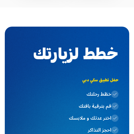
خطط لزيارتك
حمَل تطبيق سكي دبي
خطّط رحلتك
قم بترقية باقتك
اختر عدتك و ملابسك
احجز التذاكر