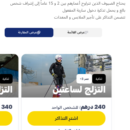
يحتاج الضيوف الذين تتراوح أعمارهم بين 2 و 15 عاماً إلى إشراف شخص
بالغ و يحمل تذكرة دخول سارية المفعول
تتضمن التذاكر على تأجير الملابس و المعدات
عرض القائمة
عرض المقارنة
تذكرة
عمر 3+
تذكرة
التزلج لساعتين
التزلج لي
240 درهم
340 درهم
/ للشخص الواحد
اشترِ التذاكر