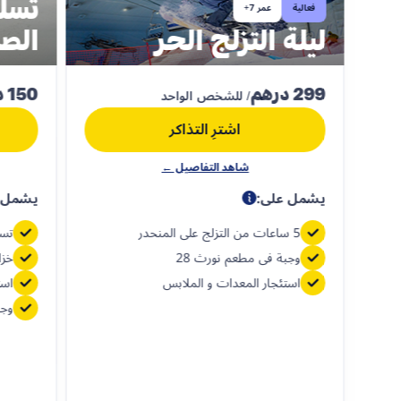
تسل
فعالية
عمر 7+
ليلة التزلج الحر
الص
299 درهم
150 درهم
/ للشخص الواحد
اشترِ التذاكر
شاهد التفاصيل ←
يشمل على:
يشمل 
5 ساعات من التزلج على المنحدر
تسل
وجبة في مطعم نورث 28
خزا
استئجار المعدات و الملابس
است
وجب