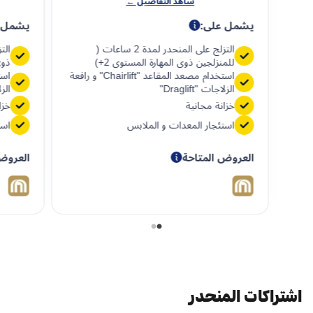
شاهد التفاصيل ←
يشمل على:
يشمل 
التزلج على المنحدر لمدة 2 ساعات (
الت
للمنزلجين ذوي المهارة المستوى 2+)
ذوي
استخدام مصعد المقاعد "Chairlift" و رافعة
الزلاجات "Draglift"
الزلا
خزانة مجانية
خزا
استئجار المعدات و الملابس
است
العروض المتاحة
العروض
اشتراكات المنحدر