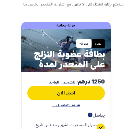
استمتع بإثارة الشتاء التي لا تنتهي مع اشتراك المنحدر الخاص بنا
خزانة مجانية
تذكرة
عمر 3+
بطاقة عضوية التزلج
على المنحدر لمدة
شهر
1250 درهم
/ للشخص الواحد
اشترِ الآن
شاهد التفاصيل ←
يشمل
دخول المنحدرات لشهر واحد (من تاريخ