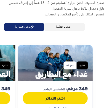
يحتاج الضيوف الذين تتراوح أعمارهم بين 2 - 15 عاماً إلى إشراف شخص
بالغ و يحمل تذكرة دخول سارية المفعول
تتضمن التذاكر على تأجير الملابس و المعدات
عرض القائمة
عرض المقارنة
تذكرة
عمر 2+
تذكرة
غداء مع البطاريق
العش
349 درهم
349 درهم
/ للشخص الواحد
اشترِ التذاكر