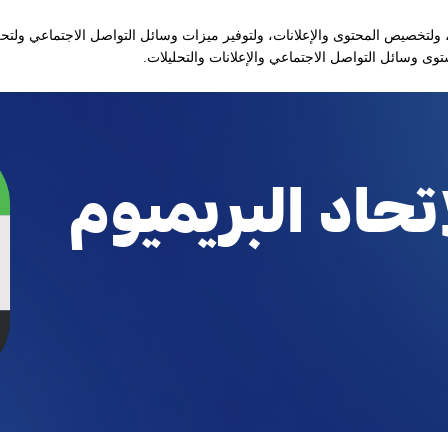
971600599905+📞
توا
ولتخصيص المحتوى والإعلانات، ولتوفير ميزات وسائل التواصل الاجتماعي ولتحل
ى وسائل التواصل الاجتماعي والإعلانات والتحليلات.
التذاكر و الباقات
حفلات أعياد الميلاد
الفعاليات
خططّ لزيارتك
ا
تحاد البريميوم