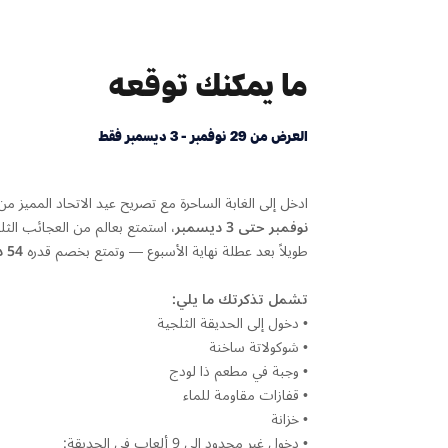
ما يمكنك توقعه
العرض من 29 نوفمبر - 3 ديسمبر فقط
ادخل إلى الغابة الساحرة مع تصريح عيد الاتحاد المميز 
نوفمبر حتى 3 ديسمبر،
استمتع بعالم من العجائب الثل
طويلاً بعد عطلة نهاية الأسبوع — وتمتع بخصم قدره
54 درهماً
تشمل تذكرتك ما يلي:
• دخول إلى الحديقة الثلجية
• شوكولاتة ساخنة
• وجبة في مطعم ذا لودج
• قفازات مقاومة للماء
• خزانة
• دخول غير محدود إلى 9 ألعاب في الحديقة: