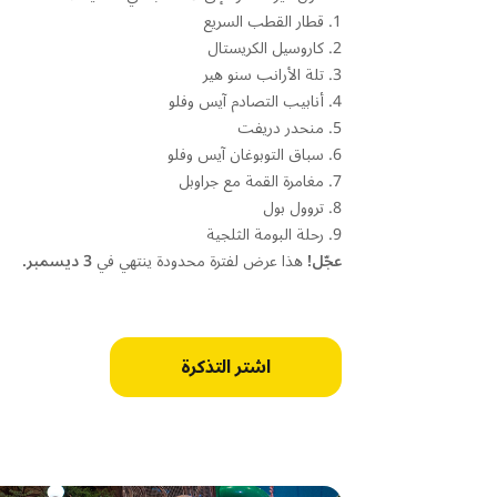
1. قطار القطب السريع
2. كاروسيل الكريستال
3. تلة الأرانب سنو هير
4. أنابيب التصادم آيس وفلو
5. منحدر دريفت
6. سباق التوبوغان آيس وفلو
7. مغامرة القمة مع جراوبل
8. تروول بول
9. رحلة البومة الثلجية
عجّل!
هذا عرض لفترة محدودة ينتهي في
3 ديسمبر.
اشتر التذكرة