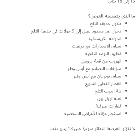
16 إلى 18 يناير.
ما الذي يتضمنه العرض؟
دخول حديقة الثلج
دخول غير محدود يصل إلى 9 جولات في حديقة الثلج:
الدوامة الكريستالية
سباق الانحدارات مع دريفت
تحليق البومة الثلجية
الهروب من قمة غروبيل
منزلقات التصادم مع آيس وفلو
سباق توبوغان مع آيس وفلو
القطار القطبي السريع
تلة أرنوب الثلج
لعبة ترول بول
قفازات صوفية
استئجار خزانة للأغراض الشخصية
لا تفوّتوا الفرصة! التذاكر متوفرة حتى 18 يناير فقط.