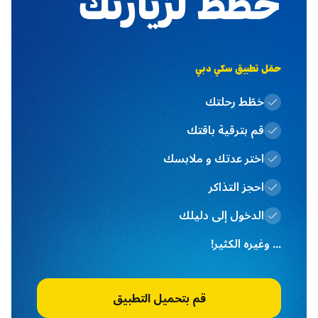
خطط لزيارتك
حمَل تطبيق سكي دبي
خطّط رحلتك
قم بترقية باقتك
اختر عدتك و ملابسك
احجز التذاكر
الدخول إلى دليلك
... وغيره الكثير!
قم بتحميل التطبيق