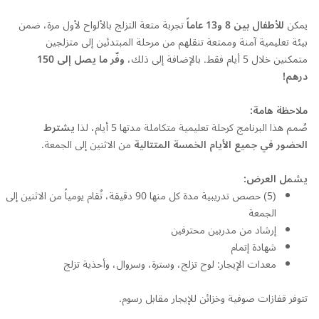
يمكن
للأطفال بين
8
و
13
عاماً
تجربة متعة التزلج بالألواح لأول مرة، ضمن
بيئة تعليمية آمنة وممتعة تنقلهم من مرحلة المبتدئين إلى متزلجين
متمكنين خلال 5 أيام فقط. بالإضافة إلى ذلك،
وفّر ما يصل إلى
150
درهم!
ملاحظة هامة:
صُمم هذا البرنامج كرحلة تعليمية متكاملة مدتها 5 أيام، لذا
يشترط
الحضور في جميع الأيام الخمسة المتتالية
من الاثنين إلى الجمعة.
يشمل العرض:
(5) حصص تدريبية مدة كل منها 90 دقيقة، تُقام يومياً من الاثنين إلى
الجمعة
إرشاد من مدربين محترفين
شهادة إتمام
معدات الإيجار: لوح تزلج، وسترة، وسروال، وأحذية تزلج
تتوفر قفازات صوفية وخزائن للإيجار مقابل رسوم.