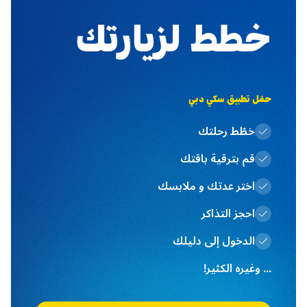
خطط لزيارتك
حمَل تطبيق سكي دبي
خطّط رحلتك
قم بترقية باقتك
اختر عدتك و ملابسك
احجز التذاكر
الدخول إلى دليلك
... وغيره الكثير!