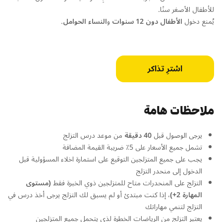
للأطفال الأصغر سنًا.
يُمنع دخول
الأطفال دون 12 سنوات
و
النساء الحوامل
.
اشترِ تذاكر
ملاحظات هامة
يرجى الوصول قبل
40 دقيقة
من موعد درس التزلج
تشمل جميع الأسعار على 5٪ ضريبة القيمة المضافة
يجب على جميع المتزلجين التوقيع على استمارة اخلاء المسؤولية قبل
الدخول إلى منحدر التزلج
التزلج على المنحدرات متاح للمتزلجين ذوي الخبرة فقط
(مستوى
المهارة 2+)،
إذا كنت مبتدئ أو لم يسبق لك التزلج يرجى أخذ درس في
التزلج لتنمي مهاراتك
يعتبر التزلج من الرياضات الخطرة لذى يتحمل جميع المتزلجين