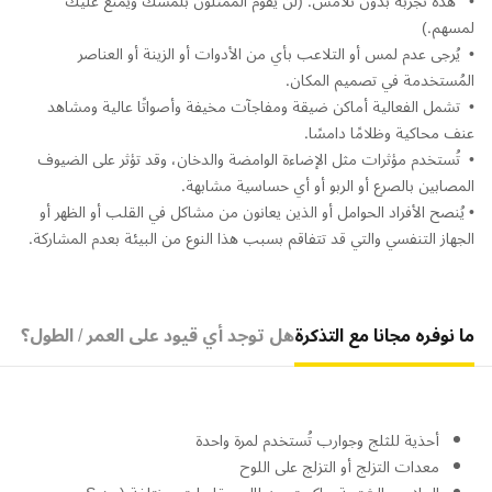
•⁠ ⁠ هذه تجربة بدون تلامس. (لن يقوم الممثلون بلمسك ويُمنع عليك
لمسهم.)
•⁠ ⁠⁠يُرجى عدم لمس أو التلاعب بأي من الأدوات أو الزينة أو العناصر
المُستخدمة في تصميم المكان.
•⁠ ⁠⁠تشمل الفعالية أماكن ضيقة ومفاجآت مخيفة وأصواتًا عالية ومشاهد
عنف محاكية وظلامًا دامسًا.
•⁠ ⁠⁠تُستخدم مؤثرات مثل الإضاءة الوامضة والدخان، وقد تؤثر على الضيوف
المصابين بالصرع أو الربو أو أي حساسية مشابهة.
•⁠ يُنصح الأفراد الحوامل أو الذين يعانون من مشاكل في القلب أو الظهر أو
الجهاز التنفسي والتي قد تتفاقم بسبب هذا النوع من البيئة بعدم المشاركة.
ما نوفره مجانا مع التذكرة
هل توجد أي قيود على العمر / الطول؟
أحذية للثلج وجوارب تُستخدم لمرة واحدة
معدات التزلج أو التزلج على اللوح