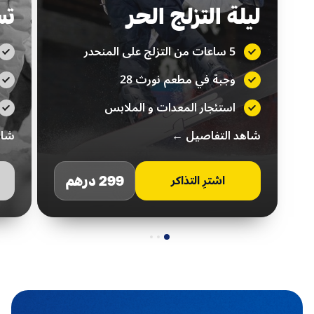
ليلة التزلج الحر
تس
5 ساعات من التزلج على المنحدر
وجبة في مطعم نورث 28
استئجار المعدات و الملابس
شاهد التفاصيل ←
شاه
299 درهم
اشترِ التذاكر