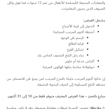
والمفاجآت المخيفة المُصمّمة للأطفال من عمر 12 سنوات فما فوق ولكل
الضيوف الذين يحبون المغامرات.
يشمل العرض:
الدخول إلى قرية الأشباح
أنشطة أكتوبر المرعب المجانية:
الرسم على الوجوه
قراءة الطالع
تشكيل القرع
بناء رجل الثلج المخيف الخاص بك
أكياس خدعة أم حلوى
شوكولاتة ساخنة بنكهة الهالوين المرعبة
إن تذكرة أكتوبر المرعب مليئة بالمرح المرعب لمن يجرؤ على الانضمام، من
مشاهد الثلج المسكونة إلى الحرف اليدوية المخيفة.
سارع بالحجز – هذا العرض المخيف متوفر فقط من
10
إلى
31
أكتوبر
.
⚠️
ملاحظة:
تتضمن التجربة لحظات مفاجِئة ومخيفة، وقد لا تكون مناسبة