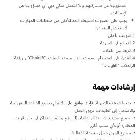
المسؤولية عن مشاركتهم و لا تتحمل سكي دبي أي مسؤولية عن
الإصابات.
يجب على الضيوف استيفاء الحد الأدنى من متطلبات المهارات
لاستخدام المنحدر:
1.التوقف بأمان
2.التحكم في السرعة
3.الربط بين اللفات
4.القدرة على استخدام المصاعد مثل مصعد المقاعد "Chairlift" و رافعة
الزاجلات "Draglift"
إرشادات مهمة
•⁠ ⁠بدخولك هذه التجربة، فإنك توافق على الالتزام بجميع القواعد المعروضة
والاستماع إلى تعليمات فريق العمل.
•⁠ ⁠ جميع مشتريات التذاكر نهائية. (لن يتم رد ثمن التذاكر في حال قررت
المغادرة أو لأي سبب آخر.)
•⁠ ⁠⁠ممنوع الجري داخل منطقة الفعالية.