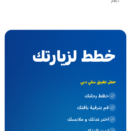
درهم"
خطط لزيارتك
حمَل تطبيق سكي دبي
خطّط رحلتك
قم بترقية باقتك
اختر عدتك و ملابسك