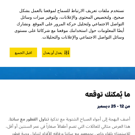
نستخدم ملفات تعريف الارتباط للسماح لموقعنا بالعمل بشكل
صحيح، ولتخصيص المحتوى والإعلانات، ولتوفير ميزات وسائل
التواصل الاجتماعي ولتحليل حركة المرور على الموقع. ونشارك
أيضًا المعلومات حول استخدامك موقعنا مع شركائنا على مستوى
وسائل التواصل الاجتماعي والإعلانات والتحليلات.
تناول الإفطار مع سانتا
يعدل أو يعدل
اقبل الجميع
ما يُمكنك توقعه
من 12 - 25 ديسمبر
أضف البهجة إلى أجواء الصباح الشتوية مع تذكرة
تناول
ال
فطور مع سانتا
.
هذا العرض مثالي للعائلات التي تضم أطفالاً صغاراً في عمر السنتين أو أقل،
للاستمتاع بلقاء خاص يجمعهم مع سانتا ورفاقه الأقزام لتناول وجبة فطور