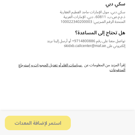
سكي دبي
سكي دبي، مول الإمارات ماجد الفطيم العقارية
ذ.م.م.ص.ب. 60811، دبي، الإمارات العربية
المتحدة الرقم الضريبي: 100022340200003
هل تحتاج إلى المساعدة؟
تواصل معنا على رقم 9714800886+ أو أرسل إلينا بريد
إلكتروني على skidxb.callcenter@maf.ae
إقرأ المزيد من المعلومات عن
سياسات الغاء أو تعديل الحجوزات و إسترجاع
المدفوعات
استمر لإضافة المعدات